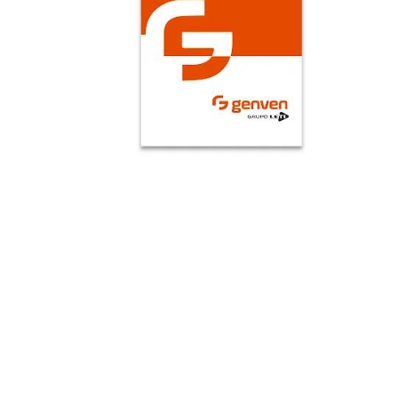
AGREGAR
AGREGAR
DEVA
AMOKLAVIN-BID AMOXICI 
ACIDO CLAV FORTE
VITALIS
400MG/57MG 70ML
AMIKACINA 500MG/2ML SOL
(FULGRAM/ CURAM/
INY I.V/I.M 1 AMP VITALIS
AUGMENTIN)
MEDICINA Y SALUD
MEDICINA Y SALUD