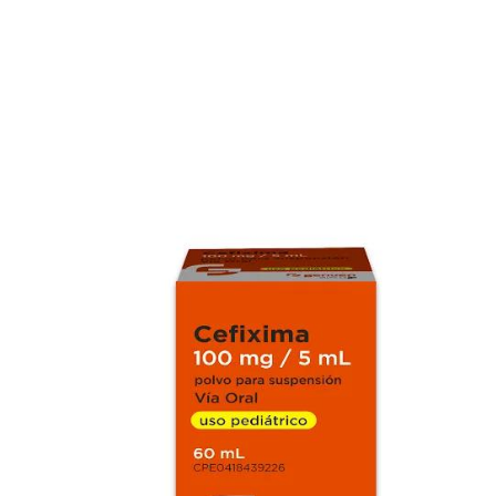
DROTAFARMA
KMPLUS
AMIKACINA 500MG/2ML S
AMIKACINA 500 MG/2 ML
INY I.V/I.M 1 AMP
SOL INY IV KMPLUS X 1 AMP
DROTAFARMA
MEDICINA Y SALUD
MEDICINA Y SALUD
UNIDAD
UNID
ANTIMICROBIANOS
ANTIMICROBIANOS
$ 0.74
$ 1.8
VALENCIA
NAGUANAGUA
VALENCIA
NAGUANAGUA