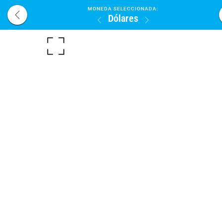
MONEDA SELECCIONADA:
Dólares
¿Donde Ubicarnos?
WhatsApp:
(0412) 341.35.99
0
PAGINA DE INICIO
VOLVER AL INICIO
TODOS
AUTOMOV
SUB/CATEGORIAS