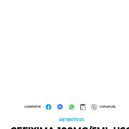
DPT
VALMORCA
AMOXIPRAD-CL
AMOXIVAL
AMOXICILINA ACIDO
AMOXICILINA+ACID
CLAVULANICO
CLAVULANICO 250MG-
875MG/125MG X 16 TAB DPT
62.5MG/5ML SUSP 60 ML
(FULGRAM/ CURAM/
(FULGRAM/ CURAM/
AUGMENTIN)
AUMEGTIN)
MEDICINA Y SALUD
MEDICINA Y SALUD
UNIDAD
UNID
ANTIMICROBIANOS
ANTIMICROBIANOS
$ 12.39
$ 10.7
VALENCIA
NAGUANAGUA
VALENCIA
NAGUANAGUA
COMPARTIR
COPIAR URL
AGREGAR
AGREGAR
ANTIBIOTICOS