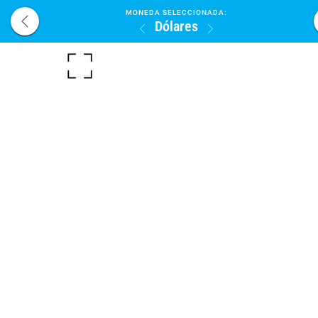
MONEDA SELECCIONADA:
Dólares
¿Donde Ubicarnos?
WhatsApp:
(0412) 341.35.99
0
PAGINA DE INICIO
VOLVER AL INICIO
TODOS
AUTOMOV
SUB/CATEGORIAS