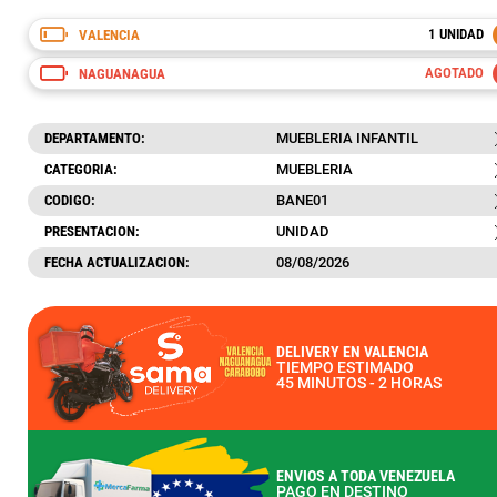
VALENCIA
NAGUANAGUA
1 UNIDAD
VALENCIA
AGREGAR
AGOTADO
NAGUANAGUA
DEPARTAMENTO:
MUEBLERIA INFANTIL
CATEGORIA:
MUEBLERIA
CODIGO:
BANE01
PRESENTACION:
UNIDAD
FECHA ACTUALIZACION:
08/08/2026
¿Tienes una Pregunta?
DELIVERY EN VALENCIA
TIEMPO ESTIMADO
45 MINUTOS - 2 HORAS
Llámanos o escríbenos...
Horario de Atención: 8:00AM a 5:30PM
lunes a Sábados
ENVIOS A TODA VENEZUELA
PAGO EN DESTINO