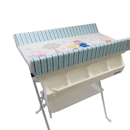
MASTERKIDS
HAPPY BABY
MASTER KIDS COCHE
HAPPY BABY SILLA DE
MOROCHO ULTRA PLEGABL
COMER PUPITRE
MULTI-POSICIONES
MUEBLERIA INFANTIL
MUEBLERIA INFANTIL
UNIDAD
UNID
MUEBLERIA
MUEBLERIA
$ 120.00
$ 145.0