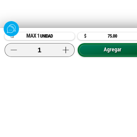
MAX 1
UNIDAD
$
75.00
0
$
Agregar
Mi Carrito
Inicio
Categorías
Dólares
¿donde 
$ 0.00
Disponibilidad por Tienda
Valencia (Centro)
Naguanagua
(0412)341.35.99