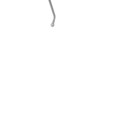
VALENCIA
NAGUANAGUA
VALENCIA
NAGUANAGUA
AGREGAR
AGREGAR
MASTERKIDS
SUNNY LOVE
MASTER KIDS COCHE ULTRA
SUNNY LOVE COCHE