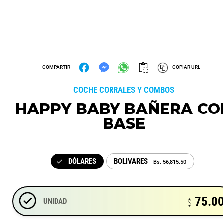
COMPARTIR
COPIAR URL
COCHE CORRALES Y COMBOS
HAPPY BABY BAÑERA CO
BASE
TKIDS
TKIDS CORRAL CUNA
DÓLARES
BOLIVARES
Bs. 56,815.50
C/CAMB MECEDORA
GATEADOR Y PORTA OBJETO
MUEBLERIA INFANTIL
UNIDAD
MUEBLERIA
75.0
UNIDAD
$ 145.90
$